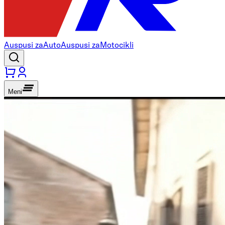
Auspusi za
Auto
Auspusi za
Motocikli
Meni