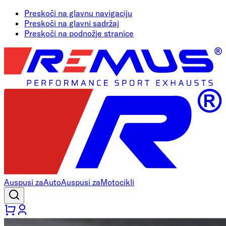
Preskoči na glavnu navigaciju
Preskoči na glavni sadržaj
Preskoči na podnožje stranice
Auspusi za
Auto
Auspusi za
Motocikli