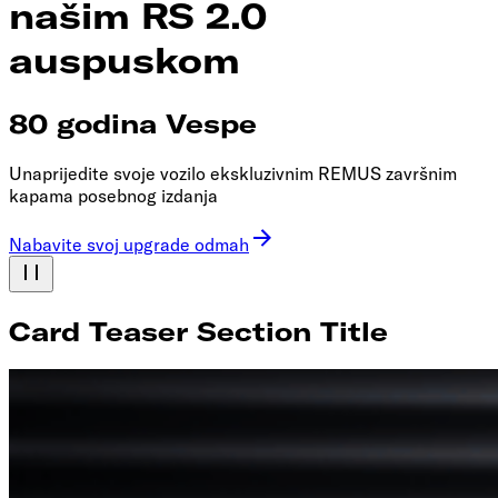
našim RS 2.0
auspuskom
80 godina Vespe
Unaprijedite svoje vozilo ekskluzivnim REMUS završnim
kapama posebnog izdanja
Nabavite svoj upgrade odmah
Card Teaser Section Title