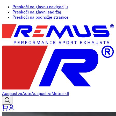
Preskoči na glavnu navigaciju
Preskoči na glavni sadržaj
Preskoči na podnožje stranice
Auspusi za
Auto
Auspusi za
Motocikli