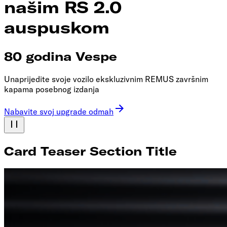
našim RS 2.0
auspuskom
80 godina Vespe
Unaprijedite svoje vozilo ekskluzivnim REMUS završnim
kapama posebnog izdanja
Nabavite svoj upgrade odmah
Card Teaser Section Title