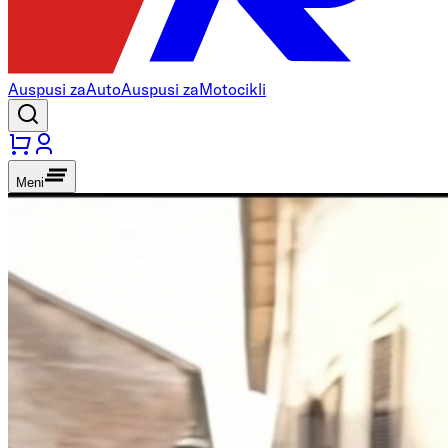
Auspusi za
Auto
Auspusi za
Motocikli
Meni