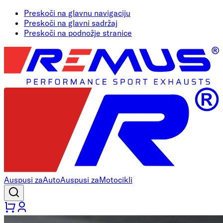
Preskoči na glavnu navigaciju
Preskoči na glavni sadržaj
Preskoči na podnožje stranice
Auspusi za
Auto
Auspusi za
Motocikli