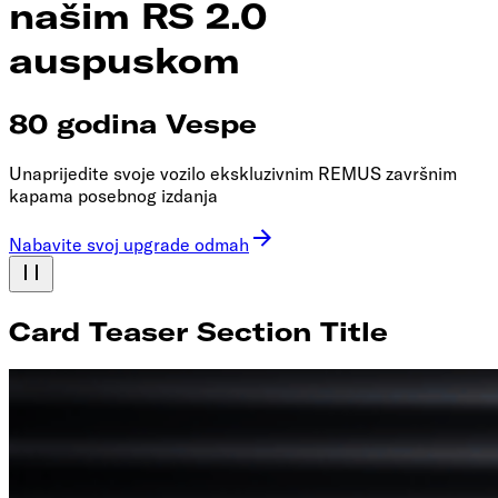
našim RS 2.0
auspuskom
80 godina Vespe
Unaprijedite svoje vozilo ekskluzivnim REMUS završnim
kapama posebnog izdanja
Nabavite svoj upgrade odmah
Card Teaser Section Title