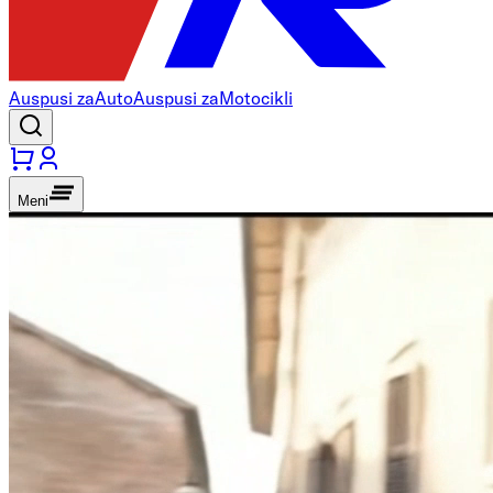
Auspusi za
Auto
Auspusi za
Motocikli
Meni