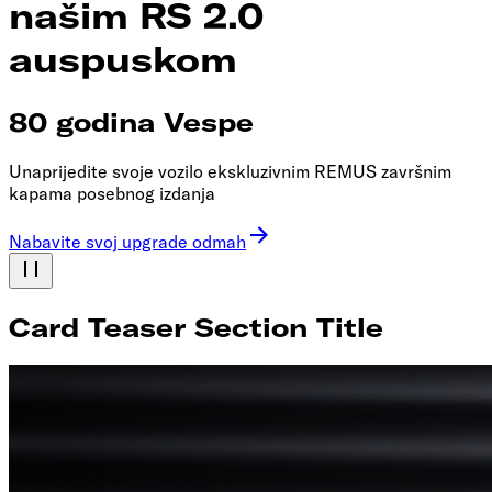
našim RS 2.0
auspuskom
80 godina Vespe
Unaprijedite svoje vozilo ekskluzivnim REMUS završnim
kapama posebnog izdanja
Nabavite svoj upgrade odmah
Card Teaser Section Title