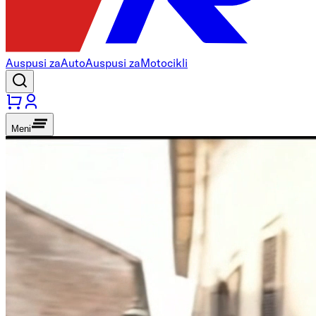
Auspusi za
Auto
Auspusi za
Motocikli
Meni