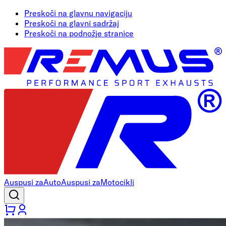
Preskoči na glavnu navigaciju
Preskoči na glavni sadržaj
Preskoči na podnožje stranice
Auspusi za
Auto
Auspusi za
Motocikli