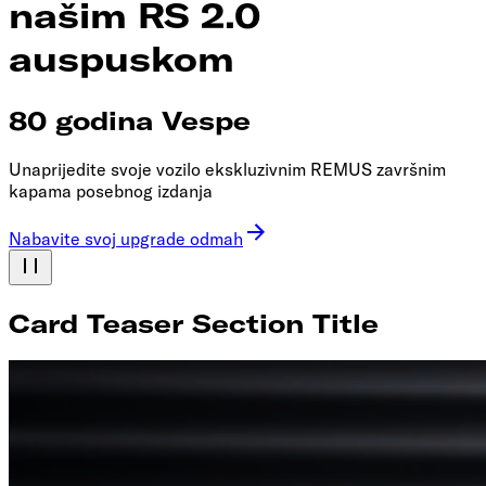
našim RS 2.0
auspuskom
80 godina Vespe
Unaprijedite svoje vozilo ekskluzivnim REMUS završnim
kapama posebnog izdanja
Nabavite svoj upgrade odmah
Card Teaser Section Title