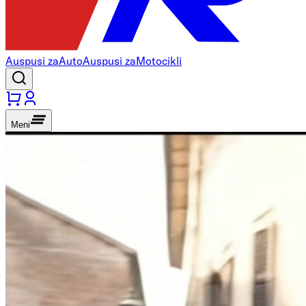
Auspusi za
Auto
Auspusi za
Motocikli
Meni