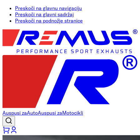
Preskoči na glavnu navigaciju
Preskoči na glavni sadržaj
Preskoči na podnožje stranice
Auspusi za
Auto
Auspusi za
Motocikli