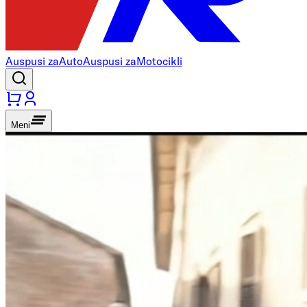
Auspusi za
Auto
Auspusi za
Motocikli
Meni