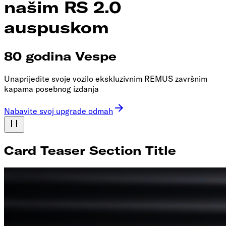
našim RS 2.0
auspuskom
80 godina Vespe
Unaprijedite svoje vozilo ekskluzivnim REMUS završnim
kapama posebnog izdanja
Nabavite svoj upgrade odmah
Card Teaser Section Title