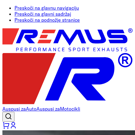
Preskoči na glavnu navigaciju
Preskoči na glavni sadržaj
Preskoči na podnožje stranice
Auspusi za
Auto
Auspusi za
Motocikli