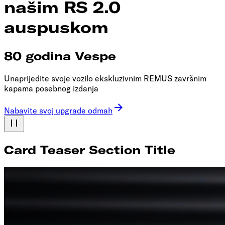
našim RS 2.0
auspuskom
80 godina Vespe
Unaprijedite svoje vozilo ekskluzivnim REMUS završnim
kapama posebnog izdanja
Nabavite svoj upgrade odmah
Card Teaser Section Title