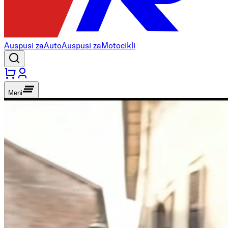
Auspusi za
Auto
Auspusi za
Motocikli
Meni