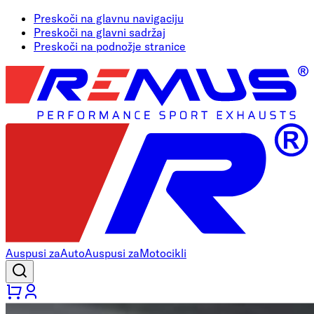
Preskoči na glavnu navigaciju
Preskoči na glavni sadržaj
Preskoči na podnožje stranice
Auspusi za
Auto
Auspusi za
Motocikli