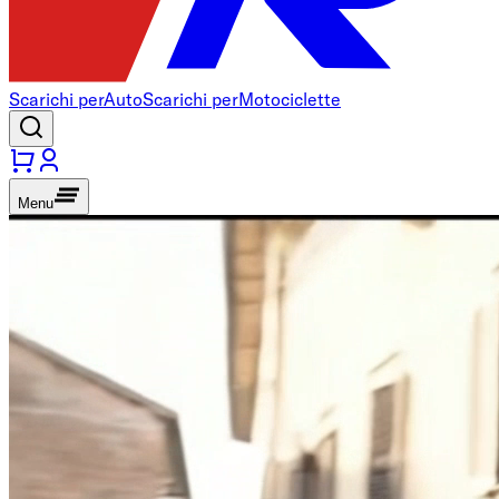
Scarichi per
Auto
Scarichi per
Motociclette
Menu