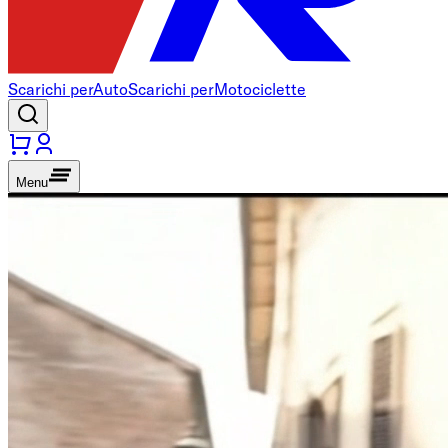
Scarichi per
Auto
Scarichi per
Motociclette
Menu