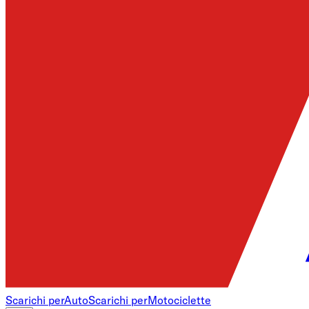
Scarichi per
Auto
Scarichi per
Motociclette