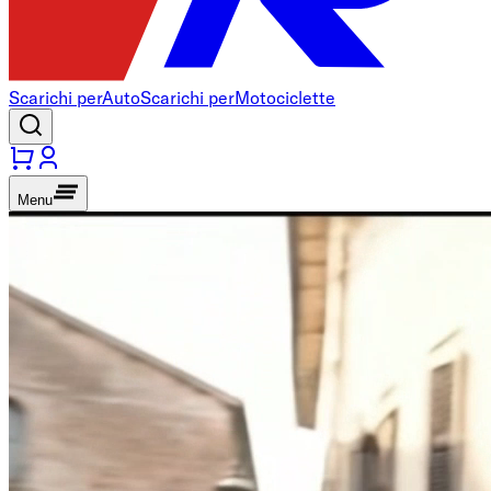
Scarichi per
Auto
Scarichi per
Motociclette
Menu