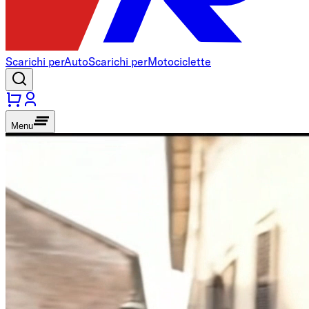
Scarichi per
Auto
Scarichi per
Motociclette
Menu