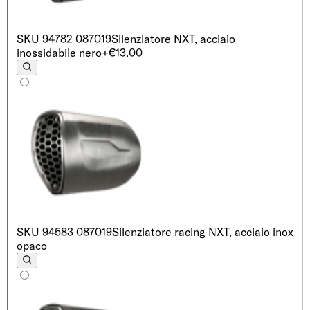
SKU
94782 087019
Silenziatore NXT, acciaio
inossidabile nero
+€13.00
SKU
94583 087019
Silenziatore racing NXT, acciaio inox
opaco