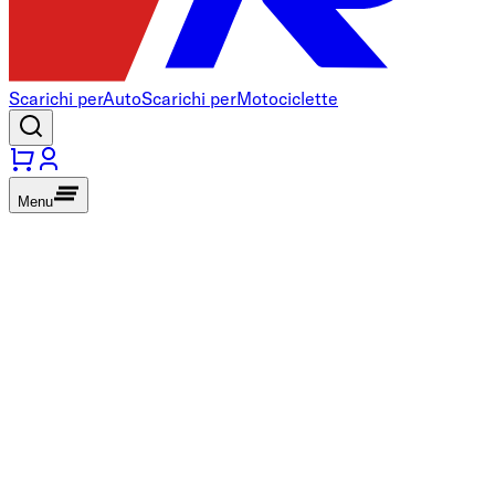
Scarichi per
Auto
Scarichi per
Motociclette
Menu