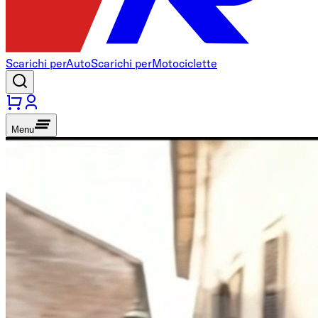
Scarichi per
Auto
Scarichi per
Motociclette
Menu