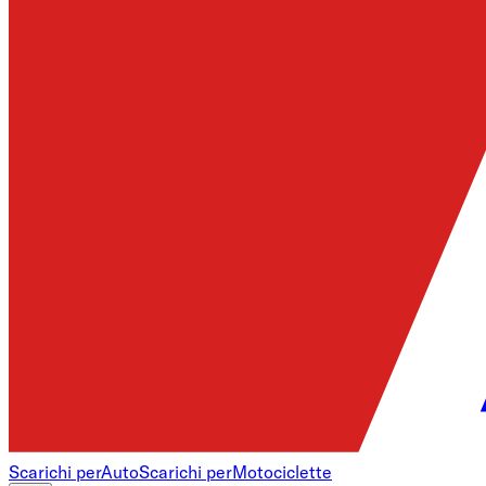
Scarichi per
Auto
Scarichi per
Motociclette