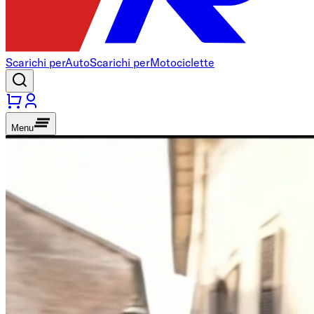
Scarichi per
Auto
Scarichi per
Motociclette
Menu