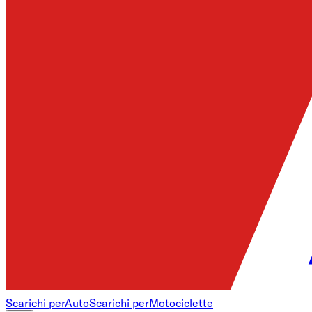
Scarichi per
Auto
Scarichi per
Motociclette