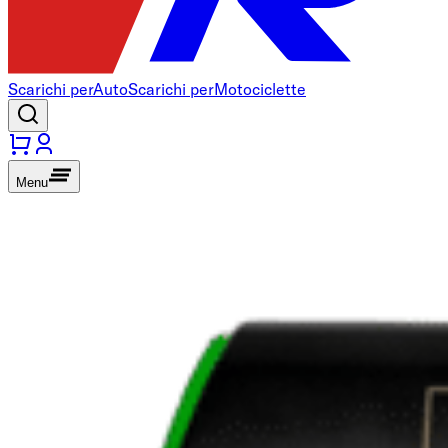
Scarichi per
Auto
Scarichi per
Motociclette
Menu