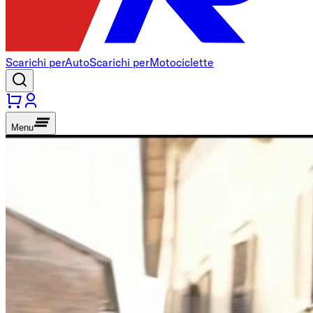
Scarichi per
Auto
Scarichi per
Motociclette
Menu