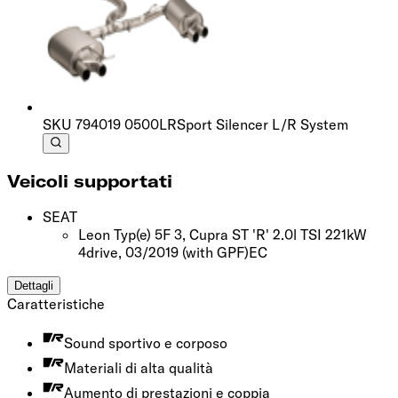
SKU
794019 0500LR
Sport Silencer L/R System
Veicoli supportati
SEAT
Leon Typ(e) 5F 3, Cupra ST 'R' 2.0l TSI 221kW
4drive, 03/2019
(with GPF)
EC
Dettagli
Caratteristiche
Sound sportivo e corposo
Materiali di alta qualità
Aumento di prestazioni e coppia