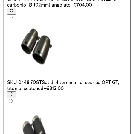
carbonio (Ø 102mm) angolato
+€704.00
SKU
0448 70GT
Set di 4 terminali di scarico OPT GT,
titanio, scotched
+€812.00