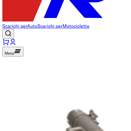
Scarichi per
Auto
Scarichi per
Motociclette
Menu