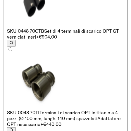
SKU
0448 70GTB
Set di 4 terminali di scarico OPT GT,
verniciati neri
+€904.00
SKU
0048 70TI
Terminali di scarico OPT in titanio a 4
pezzi (Ø 100 mm, lungh. 140 mm) spazzolati
Adattatore
OPT necessario
+€440.00