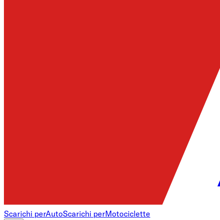
Scarichi per
Auto
Scarichi per
Motociclette