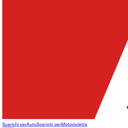
Scarichi per
Auto
Scarichi per
Motociclette