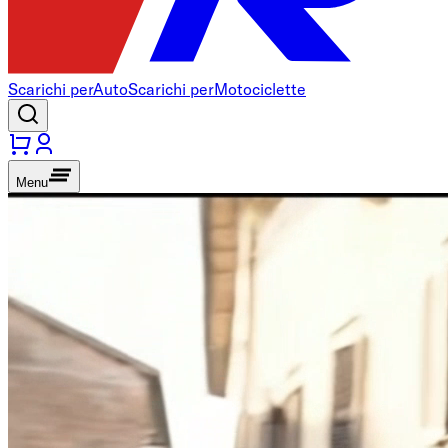
Scarichi per
Auto
Scarichi per
Motociclette
Menu