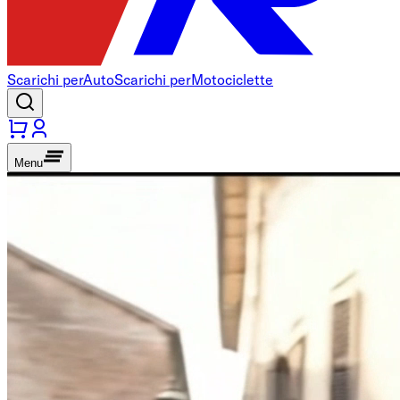
Scarichi per
Auto
Scarichi per
Motociclette
Menu