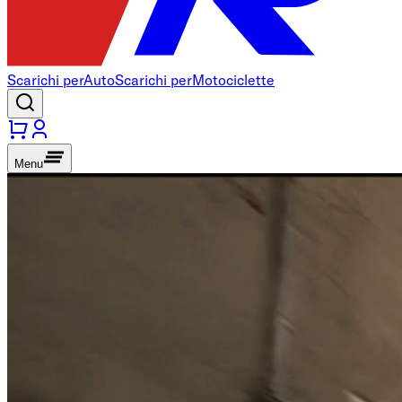
Scarichi per
Auto
Scarichi per
Motociclette
Menu