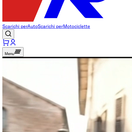
Scarichi per
Auto
Scarichi per
Motociclette
Menu