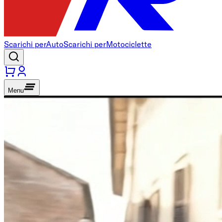
Scarichi per
Auto
Scarichi per
Motociclette
Menu