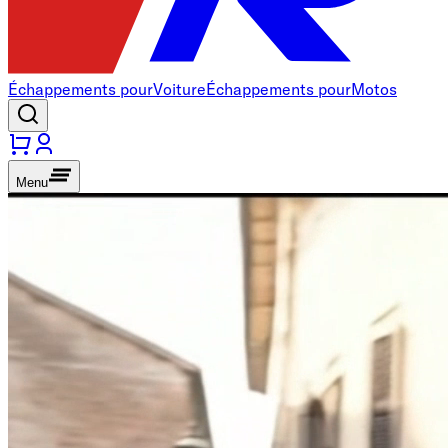
Échappements pour
Voiture
Échappements pour
Motos
Menu