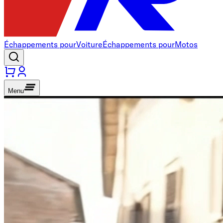
Échappements pour
Voiture
Échappements pour
Motos
Menu