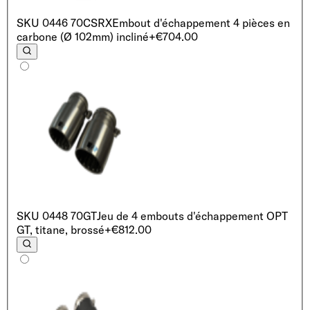
SKU
0446 70CSRX
Embout d'échappement 4 pièces en
carbone (Ø 102mm) incliné
+€704.00
SKU
0448 70GT
Jeu de 4 embouts d'échappement OPT
GT, titane, brossé
+€812.00