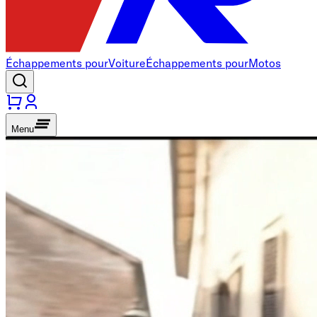
Échappements pour
Voiture
Échappements pour
Motos
Menu