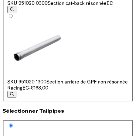
SKU
951020 0300
Section cat-back résonnée
EC
SKU
951020 1300
Section arrière de GPF non résonnée
Racing
EC
-€168.00
Sélectionner Tailpipes