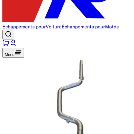
Échappements pour
Voiture
Échappements pour
Motos
Menu