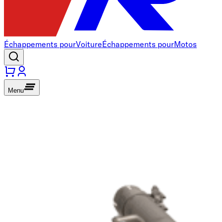
Échappements pour
Voiture
Échappements pour
Motos
Menu