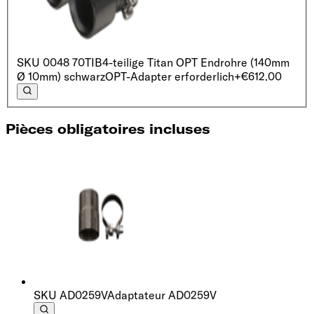
SKU
0048 70TIB
4-teilige Titan OPT Endrohre (140mm
Ø 10mm) schwarz
OPT-Adapter erforderlich
+€612.00
Pièces obligatoires incluses
SKU
AD0259V
Adaptateur AD0259V