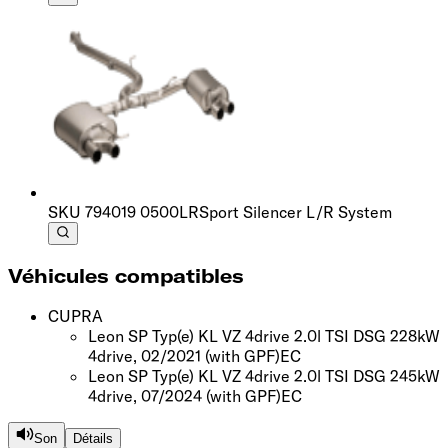
SKU
794019 0500LR
Sport Silencer L/R System
Véhicules compatibles
CUPRA
Leon SP Typ(e) KL VZ 4drive 2.0l TSI DSG 228kW
4drive, 02/2021
(with GPF)
EC
Leon SP Typ(e) KL VZ 4drive 2.0l TSI DSG 245kW
4drive, 07/2024
(with GPF)
EC
Son
Détails