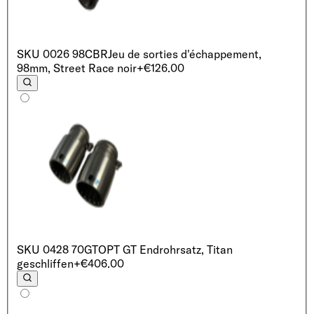
SKU
0026 98CBR
Jeu de sorties d'échappement,
98mm, Street Race noir
+€126.00
SKU
0428 70GT
OPT GT Endrohrsatz, Titan
geschliffen
+€406.00