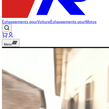
Échappements pour
Voiture
Échappements pour
Motos
Menu