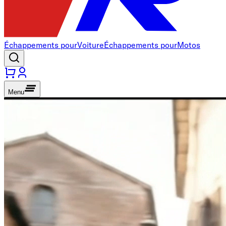
Échappements pour
Voiture
Échappements pour
Motos
Menu