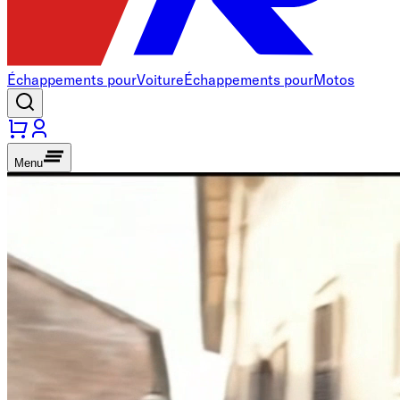
Échappements pour
Voiture
Échappements pour
Motos
Menu