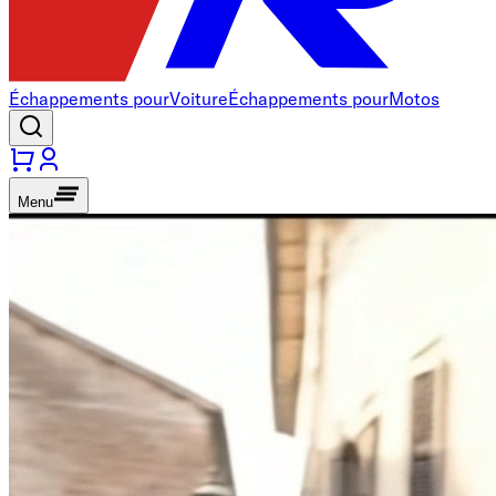
Échappements pour
Voiture
Échappements pour
Motos
Menu