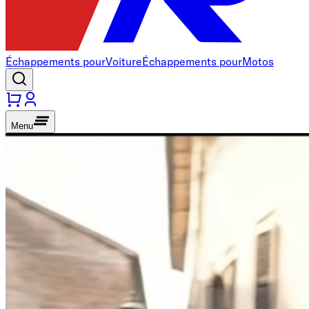
Échappements pour
Voiture
Échappements pour
Motos
Menu