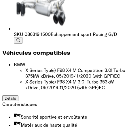
SKU
086319 1500
Échappement sport Racing G/D
Véhicules compatibles
BMW
X Series Typ(e) F98 X4 M Competition 3.0l Turbo
375kW xDrive, 05/2019-11/2020
(with GPF)
EC
X Series Typ(e) F98 X4 M 3.0l Turbo 353kW
xDrive, 05/2019-11/2020
(with GPF)
EC
Détails
Caractéristiques
Sonorité sportive et envoûtante
Matériaux de haute qualité