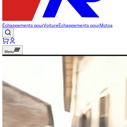
Échappements pour
Voiture
Échappements pour
Motos
Menu