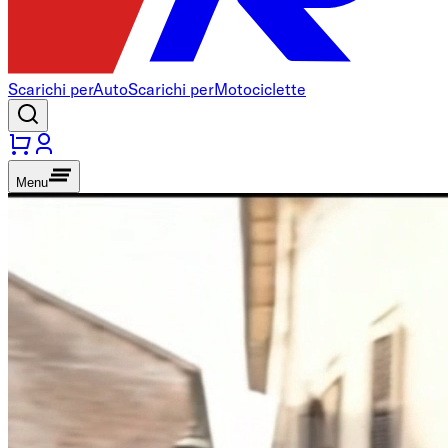
Scarichi per
Auto
Scarichi per
Motociclette
Menu