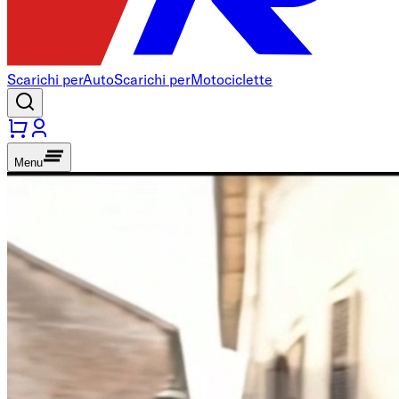
Scarichi per
Auto
Scarichi per
Motociclette
Menu