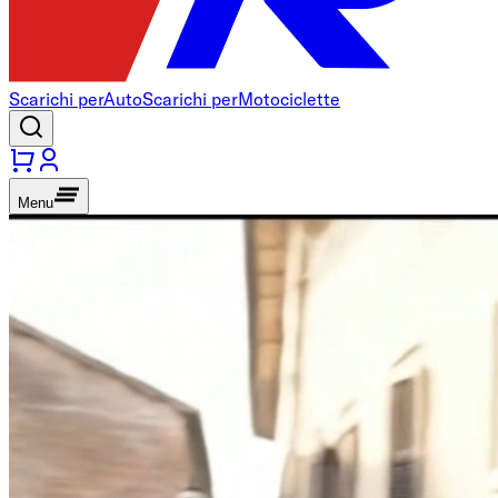
Scarichi per
Auto
Scarichi per
Motociclette
Menu