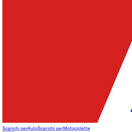
Scarichi per
Auto
Scarichi per
Motociclette