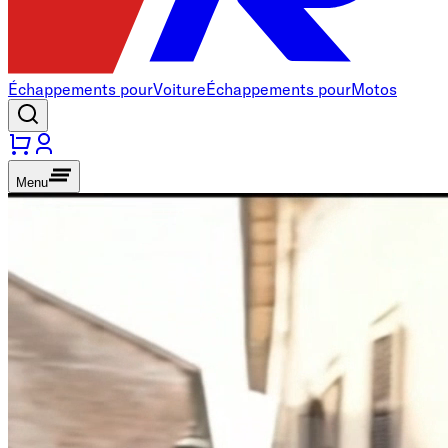
Échappements pour
Voiture
Échappements pour
Motos
Menu