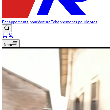
Échappements pour
Voiture
Échappements pour
Motos
Menu