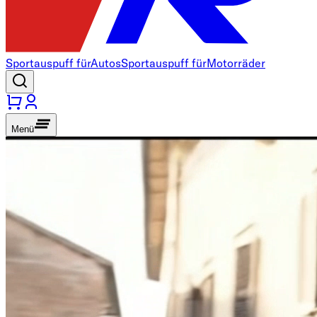
Sportauspuff für
Autos
Sportauspuff für
Motorräder
Menü